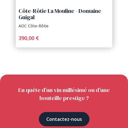
Côte-Rôtie La Mouline - Domaine
Guigal
AOC Côte-Rôtie
390,00 €
En quête d’un vin millésimé ou d’une
bouteille prestige ?
Contactez-nous