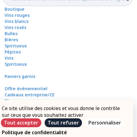
Boutique
Vins rouges
Vins blancs
Vins rosés
Bulles
Bières
Spiritueux
Pépites
Vins
Spiritueux
Paniers garnis
Offre événementiel
Cadeaux entreprise/CE
Blog
Contactez-nous
Ce site utilise des cookies et vous donne le contrôle
FAQ
sur ceux que vous souhaitez activer
Mon compte
Tout accepter
Tout refuser
Personnaliser
Mes livraisons
Mon paiement
Politique de confidentialité