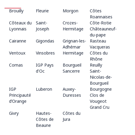
Brouilly
Fleurie
Morgon
Côtes
Roannaises
Côteaux du
Saint-
Crozes-
Côte-Rotie
Lyonnais
Joseph
Hermitage
Châteauneuf-
du-pape
Cairanne
Gigondas
Grignan-les-
Rasteau
Adhémar
Vacqueras
Ventoux
Vinsobres
Hermitage
Côtes du
Rhône
Cornas
IGP Pays
Bourgueil
Reuilly
d'Oc
Sancerre
Saint-
Nicolas-de-
Bourgueil
IGP
Luberon
Auxey-
Bourgogne
Principauté
Duresses
Clos de
d’Orange
Vougeot
Grand Cru
Givry
Hautes-
Côtes du
Côtes de
Jura
Beaune