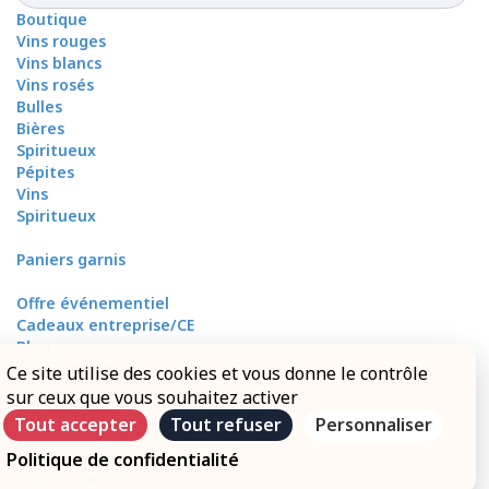
Boutique
Vins rouges
Vins blancs
Vins rosés
Bulles
Bières
Spiritueux
Pépites
Vins
Spiritueux
Paniers garnis
Offre événementiel
Cadeaux entreprise/CE
Blog
Contactez-nous
Ce site utilise des cookies et vous donne le contrôle
FAQ
sur ceux que vous souhaitez activer
Mon compte
Tout accepter
Tout refuser
Personnaliser
Mes livraisons
Mon paiement
Politique de confidentialité
Paniers garnis